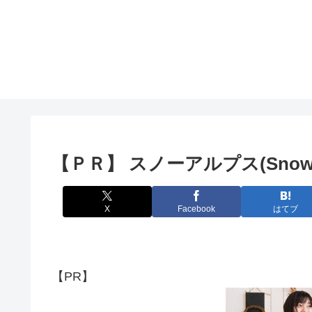
【ＰＲ】 スノーアルプス(SnowA
X
Facebook
はてブ
【PR】