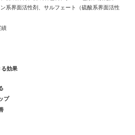
オン系界面活性剤、サルフェート（硫酸系界面活性
実績
きる効果
る
ップ
善