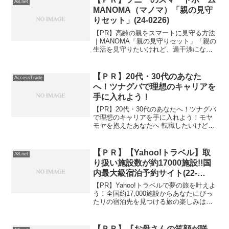
A8.net
んな悩みを抱えている...
MANOMA（マノマ）「親の見守
りセット」(24-0226)
【PR】高齢の親をスマートに見守る方法
｜MANOMA「親の見守りセット」「親の
生活を見守りたいけれど、過干渉になり
たくない」「遠くに住んでいて、すぐに
は駆けつけられない」そんなお悩みを抱
えている方におすすめなのが、ソニーの
【ＰＲ】20代・30代のあなた
AccessTrade
スマートホームサー...
へ！ツナグバで理想のキャリアを
手に入れよう！
【PR】20代・30代のあなたへ！ツナグバ
で理想のキャリアを手に入れよう！モヤ
モヤを抱えたあなたへ 転職したいけど、
何から始めればいいかわからない？ 自分
に合った仕事を見つけられるか不安？ 転
職活動がうまくいかなくて、自信をなく
【ＰＲ】【Yahoo!トラベル】取
A8.net
している？そ...
り扱い施設数が約17000施設!!国
内最大級宿泊予約サイト(22-
0324)
【PR】Yahoo!トラベルで夢の旅を叶えよ
う！全国約17,000施設からあなたにぴっ
たりの宿泊先を見つける旅の楽しみは、
なんといってもその計画段階ですよね。
素敵なホテルや旅館を見つけて、ワクワ
クしながら旅程を組み立てるのは至福の
【ＰＲ】『お母さんの笑顔が咲