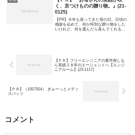
A8.net
時間です。...
く、京つけものの贈り物。』(21-
0125)
【PR】今年も巡ってきた母の日。日頃の
感謝を込めて、何か特別な贈り物をした
いけれど、何を選んだら喜んでくれるか
な？「お母さん、いつもありがとう。」
そんな、なかなか言葉では伝えられない
感謝の気持ちを、京都の老舗「京つけも
の ニシダや」の特別な...
【ＰＲ】フリーエンジニアの案件探しな
ら実績２８年のエージェントへ【エンジ
ニアルーム】(23-1117)
【ＰＲ】（1057554） ぎゅーっとメディ
スパッツ
コメント