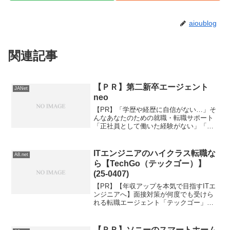
aioublog
関連記事
【ＰＲ】第二新卒エージェント
JANet
neo
【PR】「学歴や経歴に自信がない…」そ
んなあなたのための就職・転職サポート
「正社員として働いた経験がない」「フ
リーターのままで将来が不安」「中退・
既卒・高卒だから就職は難しいと思って
いる」そんな悩みを抱えている18〜28歳
ITエンジニアのハイクラス転職な
A8.net
の方に向けて、学歴...
ら【TechGo（テックゴー）】
(25-0407)
【PR】【年収アップを本気で目指すITエ
ンジニアへ】面接対策が何度でも受けら
れる転職エージェント「テックゴー」と
は？「今の会社では、これ以上の年収ア
ップが見込めない」「自分のスキルをも
っと評価してくれる環境で働きたい」そ
【ＰＲ】ソニーのスマートホーム