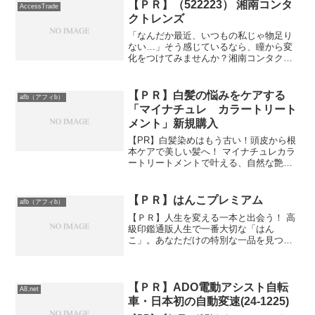
【ＰＲ】（522223） 湘南コンタ
AccessTrade
クトレンズ
「なんだか最近、いつもの私じゃ物足り
ない…」そう感じているなら、瞳から変
化をつけてみませんか？湘南コンタクト
レンズライフは、あなたの魅力を最大限
に引き出す、使い捨てコンタクトレンズ
の通販専門店です。おしゃれなカラーレ
【ＰＲ】白髪の悩みをケアする
afb（アフィb）
ンズから、快適な毎日をサ...
「マイナチュレ カラートリート
メント」新規購入
【PR】白髪染めはもう古い！頭皮から根
本ケアで美しい髪へ！ マイナチュレカラ
ートリートメントで叶える、自然な艶髪
白髪染めによる髪へのダメージや頭皮へ
の負担、もう気にしなくて大丈夫！マイ
ナチュレカラートリートメントは、3種類
【ＰＲ】はんこプレミアム
afb（アフィb）
の育毛有効成分と1...
【ＰＲ】人生を変える一本と出会う！ 高
級印鑑通販人生で一番大切な「はん
こ」。あなただけの特別な一品を見つけ
よう！はんこプレミアム株式会社は、年
間数万本の印鑑を販売する、信頼と実績
のある印鑑通販サイトです。購入率の高
さと平均客単価約8,000...
【ＰＲ】ADO電動アシスト自転
A8.net
車・日本初の自動変速(24-1225)