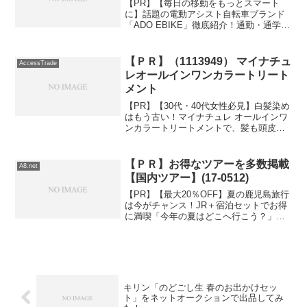
【PR】【毎日の移動をもっとスマート
に】話題の電動アシスト自転車ブランド
「ADO EBIKE」徹底紹介！通勤・通学、
週末のお出かけーー。毎日の移動をもっ
とスムーズで快適にしたい方にぴったり
なのが、世界10万人以上に選ばれている
【ＰＲ】（1113949） マイナチュ
AccessTrade
電動アシスト自...
レオールインワンカラートリート
メント
【PR】【30代・40代女性必見】白髪染め
はもう古い！マイナチュレ オールインワ
ンカラートリートメントで、髪も頭皮も
いたわりながら自然に白髪ケア白髪染め
に疲れた方へ白髪染めを繰り返すと、髪
が傷んだり頭皮がヒリヒリしたり… そん
【ＰＲ】お得なツアーを多数掲載
A8.net
な経験はありま...
【国内ツアー】(17-0512)
【PR】【最大20％OFF】夏の鹿児島旅行
は今がチャンス！JR＋宿泊セットでお得
に満喫「今年の夏はどこへ行こう？」と
迷っている方に朗報です。南国の魅力が
詰まった鹿児島を、お得に楽しめる期間
限定キャンペーンがスタートしていま
す。今注目なのが、...
キリン「のどごし生 春のお出かけセッ
ト」をネットオークションで出品してみ