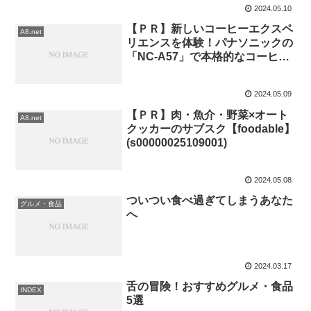
2024.05.10
【ＰＲ】新しいコーヒーエクスペ
A8.net
リエンスを体験！パナソニックの
「NC-A57」で本格的なコーヒー
を楽しもう！
2024.05.09
【ＰＲ】肉・魚介・野菜×オート
A8.net
クッカーのサブスク【foodable】
(s00000025109001)
2024.05.08
ついつい食べ過ぎてしまうあなた
グルメ・食品
へ
2024.03.17
舌の冒険！おすすめグルメ・食品
INDEX
5選