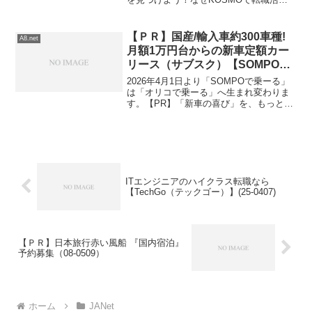
をするべきなのか？「転職したいけど、
どこから手をつければいいかわからな
い」「自分に合った仕事が見つかるか不
【ＰＲ】国産/輸入車約300車種!
A8.net
安」そんな風に悩...
月額1万円台からの新車定額カー
リース（サブスク）【SOMPOで
乗ーる】(20-0716)
2026年4月1日より「SOMPOで乗ーる」
は「オリコで乗ーる」へ生まれ変わりま
す。【PR】「新車の喜び」を、もっと自
由に、もっとお得に！賢いクルマの持ち
方、カーリースという選択肢クルマの維
持費、毎年の車検、急な出費…「マイカ
ーを持つって大...
ITエンジニアのハイクラス転職なら
【TechGo（テックゴー）】(25-0407)
【ＰＲ】日本旅行赤い風船 『国内宿泊』
予約募集（08-0509）
ホーム
JANet