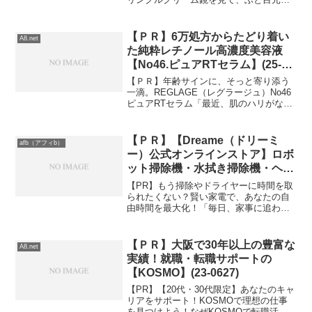
口元に気になるシワを発見…なんてこと
はありませんか？年齢とともに現れるシ
ワは、お顔を老けさせてしまう悩ましい
【ＰＲ】6万処方からたどり着い
A8.net
存在ですよね。そ...
た純粋レチノール高濃度美容液
【No46.ピュアRTセラム】(25-
1117)
【ＰＲ】年齢サインに、そっと寄り添う
一滴。REGLAGE（レグラージュ）No46
ピュアRTセラム「最近、肌のハリがなく
なってきた気がする」「ファンデーショ
ンのノリがイマイチ…」そんな変化を感
じ始めた大人の女性に選ばれているの
【ＰＲ】【Dreame（ドリーミ
afb（アフィb）
が、REGLA...
ー）公式オンラインストア】ロボ
ット掃除機・水拭き掃除機・ヘア
ケア美容家電まで日本中を驚かす
【PR】もう掃除やドライヤーに時間を取
ような最先端テクノロジー製品を
られたくない？賢い家電で、あなたの自
由時間を最大化！「毎日、家事に追われ
リリース
て自分の時間がない…」と感じていませ
んか？特に忙しい現代人にとって、掃除
や身支度は時間を取られる悩みの種。も
【ＰＲ】大阪で30年以上の豊富な
A8.net
し、これらの時間をもっ...
実績！就職・転職サポートの
【KOSMO】(23-0627)
【PR】【20代・30代限定】あなたのキャ
リアをサポート！KOSMOで理想の仕事
を見つけよう！なぜKOSMOで転職活動