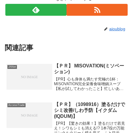
aioublog
関連記事
【ＰＲ】 MISOVATION(ミソベー
JANet
ション)
【PR】心も身体も満たす究極の1杯：
MISOVATION完全栄養食味噌鍋スープ
【私が試してわかったこと】忙しいあな
たの味方！MISOVATIONで食事の悩みを
解決しませんか？仕事や子育て、毎日の
家事に追われていると、「ちゃんと栄養
【ＰＲ】（1098916）塗るだけで
AccessTrade
摂れてるか...
シミ改善/しわ予防【イクダム
(IQDUM)】
【PR】【驚きの効果！】塗るだけで若見
え！シワもシミも消える!? 1本7役の万能
リンクルクリーム鏡を見て、ふと目元や