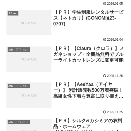
2026.01.05
【ＰＲ】学生制服レンタルサービ
A8.net
ス【ネトカリ】(CONOMi)(23-
0707)
2026.01.04
【ＰＲ】【Claura（クロラ）】メ
afb（アフィb）
ガネショップ・全商品無料でブル
ーライトカットレンズに変更可能
2025.11.25
【ＰＲ】【AeeYaa（アイヤ
afb（アフィb）
ー）】 累計販売数500万着突破！
高級女性下着を豊富に取り揃え、
快適さ×美しさ×上品さを叶えるラ
ンジェリーコレクション
2025.11.25
【ＰＲ】シルク&カシミアの衣料
afb（アフィb）
品・ホームウェア